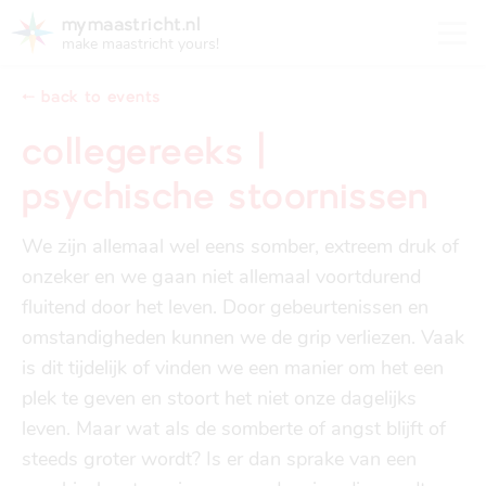
mymaastricht.nl
make maastricht yours!
⬸ back to events
collegereeks |
psychische stoornissen
registering your address
Housing
get settled
We zijn allemaal wel eens somber, extreem druk of 
Rights and obligations for tenants and landlords
onzeker en we gaan niet allemaal voortdurend 
registering your address
fluitend door het leven. Door gebeurtenissen en 
finances
trash disposal in maastricht
omstandigheden kunnen we de grip verliezen. Vaak 
Housing
trash disposal in maastricht
is dit tijdelijk of vinden we een manier om het een 
health
health insurance
plek te geven en stoort het niet onze dagelijks 
Health
Health insurance
leven. Maar wat als de somberte of angst blijft of 
steeds groter wordt? Is er dan sprake van een 
housing
financial support