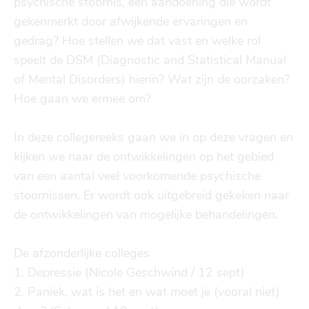
psychische stoornis, een aandoening die wordt 
Finances
Financial support
gekenmerkt door afwijkende ervaringen en 
transport
gedrag? Hoe stellen we dat vast en welke rol 
speelt de DSM (Diagnostic and Statistical Manual 
go explore
of Mental Disorders) hierin? Wat zijn de oorzaken? 
Hoe gaan we ermee om?

city map
In deze collegereeks gaan we in op deze vragen en 
kijken we naar de ontwikkelingen op het gebied 
sports
van een aantal veel voorkomende psychische 
stoornissen. Er wordt ook uitgebreid gekeken naar 
de ontwikkelingen van mogelijke behandelingen.

community
De afzonderlijke colleges

blog
1. Depressie (Nicole Geschwind / 12 sept)

2. Paniek, wat is het en wat moet je (vooral niet) 