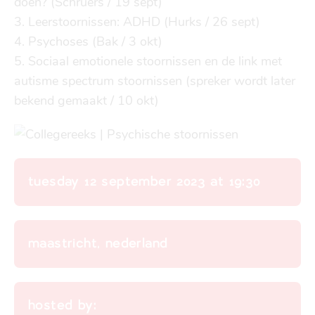
doen? (Schruers / 19 sept)

3. Leerstoornissen: ADHD (Hurks / 26 sept)

4. Psychoses (Bak / 3 okt)

5. Sociaal emotionele stoornissen en de link met 
autisme spectrum stoornissen (spreker wordt later 
bekend gemaakt / 10 okt)
tuesday 12 september 2023 at 19:30
maastricht, nederland
hosted by: